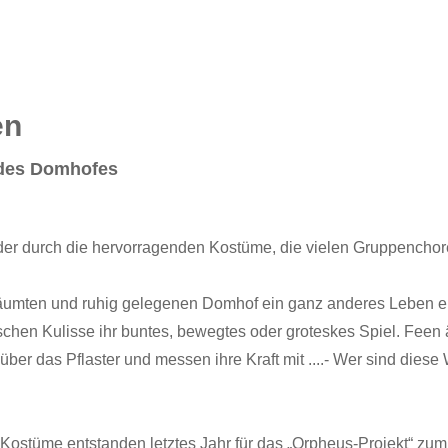
en
e des Domhofes
n, der durch die hervorragenden Kostüme, die vielen Gruppencho
räumten und ruhig gelegenen Domhof ein ganz anderes Leben e
rischen Kulisse ihr buntes, bewegtes oder groteskes Spiel. Fe
er das Pflaster und messen ihre Kraft mit ....- Wer sind diese 
Kostüme entstanden letztes Jahr für das „Orpheus-Projekt“ zu