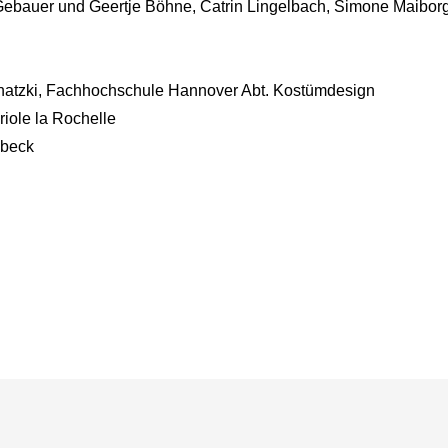
Gebauer und
Geertje Böhne, Catrin Lingelbach, Simone Maiborg
natzki, Fachhochschule Hannover Abt. Kostümdesign
iole la Rochelle
übeck