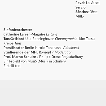
Ravel
: La Valse
Sergio
leswig
Sánchez
Oboe
MHL-
Sinfonieorchester
Catherine Larsen-Maguire
Leitung
TanzOrtNord
Ulla Benninghoven
Choreographie
, Kim Tassia
Kreipe
Tanz
Possttheater Berlin
Hiroko Tanahashi
Videokunst
cks: Instant Composition
Studierende der MHL
Konzept
/ Moderation
Prof. Marno Schulze
/
Philipp Drese
Projektleitung
Ein Projekt von MusiS (Musik in Schulen)
Eintritt frei
r