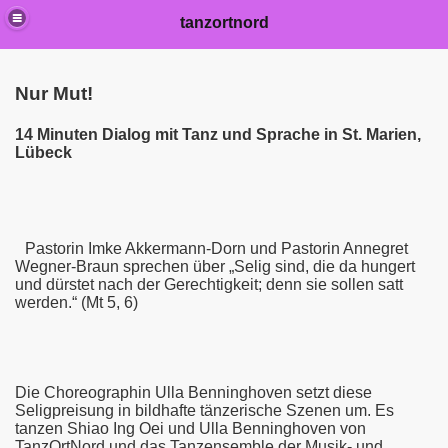
tanzortnord
Nur Mut!
14 Minuten Dialog mit Tanz und Sprache in St. Marien,
Lübeck
Pastorin Imke Akkermann-Dorn und Pastorin Annegret
Wegner-Braun sprechen über „Selig sind, die da hungert
und dürstet nach der Gerechtigkeit; denn sie sollen satt
werden.“ (Mt 5, 6)
Die Choreographin Ulla Benninghoven setzt diese
Seligpreisung in bildhafte tänzerische Szenen um. Es
tanzen Shiao Ing Oei und Ulla Benninghoven von
TanzOrtNord und das Tanzensemble der Musik- und