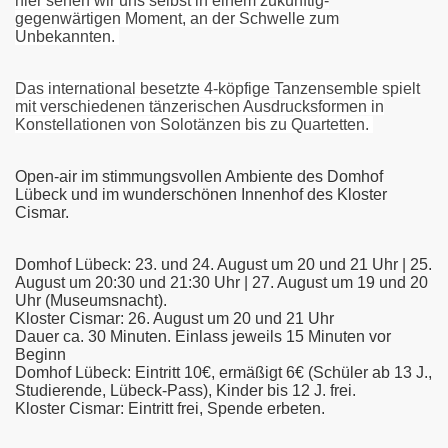
hier sehen wir uns selbst in einem zukünftig-
gegenwärtigen Moment, an der Schwelle zum
Unbekannten.
leswig
Das international besetzte 4-köpfige Tanzensemble spielt
mit verschiedenen tänzerischen Ausdrucksformen in
Konstellationen von Solotänzen bis zu Quartetten.
Open-air im stimmungsvollen Ambiente des Domhof
Lübeck und im wunderschönen Innenhof des Kloster
cks: Instant Composition
Cismar.
Domhof Lübeck: 23. und 24. August um 20 und 21 Uhr | 25.
August um 20:30 und 21:30 Uhr | 27. August um 19 und 20
Uhr (Museumsnacht).
Kloster Cismar: 26. August um 20 und 21 Uhr
Dauer ca. 30 Minuten. Einlass jeweils 15 Minuten vor
Beginn
Domhof Lübeck: Eintritt 10€, ermäßigt 6€ (Schüler ab 13 J.,
Studierende, Lübeck-Pass), Kinder bis 12 J. frei.
Kloster Cismar: Eintritt frei, Spende erbeten.
r