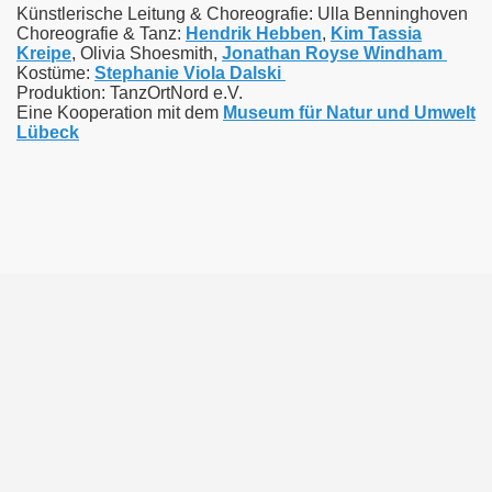
Künstlerische Leitung & Choreografie: Ulla Benninghoven
Choreografie & Tanz:
Hendrik Hebben
,
Kim Tassia
Kreipe
, Olivia Shoesmith,
Jonathan Royse Windham
estival
Kostüme:
Stephanie Viola Dalski
Produktion: TanzOrtNord e.V.
Eine Kooperation mit dem
Museum für Natur und Umwelt
Lübeck